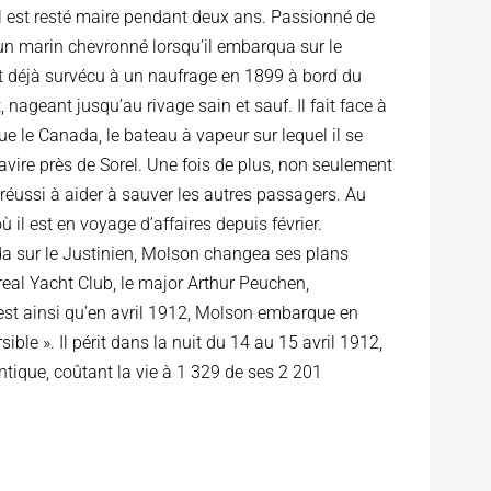
 Il est resté maire pendant deux ans. Passionné de
 un marin chevronné lorsqu’il embarqua sur le
it déjà survécu à un naufrage en 1899 à bord du
nageant jusqu’au rivage sain et sauf. Il fait face à
e le Canada, le bateau à vapeur sur lequel il se
navire près de Sorel. Une fois de plus, non seulement
 réussi à aider à sauver les autres passagers. Au
il est en voyage d’affaires depuis février.
da sur le Justinien, Molson changea ses plans
real Yacht Club, le major Arthur Peuchen,
 C’est ainsi qu’en avril 1912, Molson embarque en
ible ». Il périt dans la nuit du 14 au 15 avril 1912,
ntique, coûtant la vie à 1 329 de ses 2 201