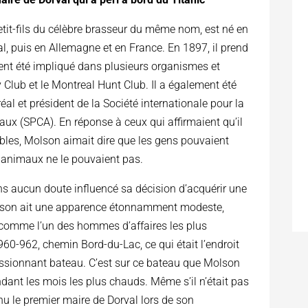
etit-fils du célèbre brasseur du même nom, est né en
al, puis en Allemagne et en France. En 1897, il prend
ment été impliqué dans plusieurs organismes et
 Club et le Montreal Hunt Club. Il a également été
al et président de la Société internationale pour la
aux (SPCA). En réponse à ceux qui affirmaient qu’il
les, Molson aimait dire que les gens pouvaient
 animaux ne le pouvaient pas.
ns aucun doute influencé sa décision d’acquérir une
maison ait une apparence étonnamment modeste,
 comme l’un des hommes d’affaires les plus
 960-962, chemin Bord-du-Lac, ce qui était l’endroit
ressionnant bateau. C’est sur ce bateau que Molson
ndant les mois les plus chauds. Même s’il n’était pas
u le premier maire de Dorval lors de son