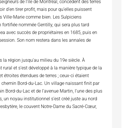
seigneurs de l’île de Montréal, concèdent des terres
r d’en tirer profit, mais pour qu’elles puissent
ers Ville-Marie comme bien. Les Sulpiciens
 fortifiée nommée Gentilly, qui sera plus tard
gea avec succès de propriétaires en 1685, puis en
session. Son nom restera dans les annales de
la région jusqu’au milieu du 19e siècle. À
ent rural et s’est développé à la manière typique de la
t étroites étendues de terres ; ceux-ci étaient
u chemin Bord-du-Lac. Un village naissant finit par
emin Bord-du-Lac et de l’avenue Martin, l’une des plus
, un noyau institutionnel s’est créé juste au nord
presbytère, le couvent Notre-Dame du Sacré-Cœur,