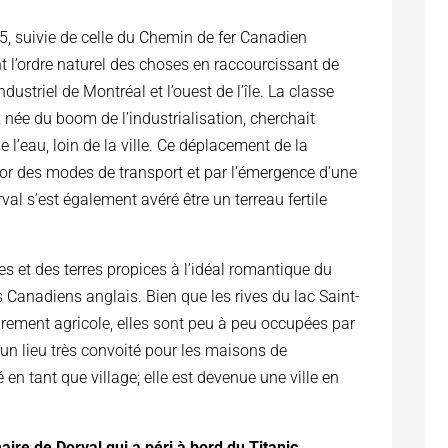
5, suivie de celle du Chemin de fer Canadien
 l’ordre naturel des choses en raccourcissant de
ndustriel de Montréal et l’ouest de l’île. La classe
née du boom de l’industrialisation, cherchait
 l’eau, loin de la ville. Ce déplacement de la
sor des modes de transport et par l’émergence d’une
al s’est également avéré être un terreau fertile
es et des terres propices à l’idéal romantique du
 Canadiens anglais. Bien que les rives du lac Saint-
irement agricole, elles sont peu à peu occupées par
un lieu très convoité pour les maisons de
en tant que village; elle est devenue une ville en
de Dorval qui a péri à bord du Titanic